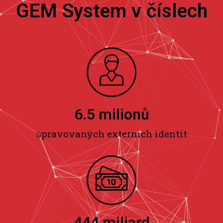
GEM System v číslech
6.5
 milionů
spravovaných externích identit
445
 miliard