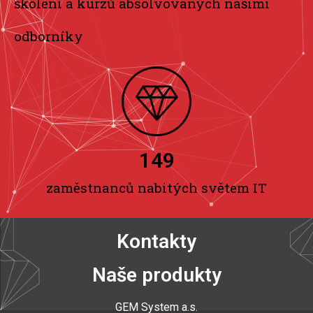
školení a kurzů absolvovaných našimi
odborníky
150
zaměstnanců nabitých světem IT
Kontakty
Naše produkty
GEM System a.s
.