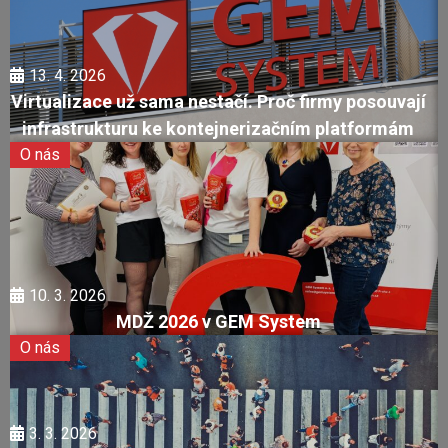
13. 4. 2026
Virtualizace už sama nestačí. Proč firmy posouvají
infrastrukturu ke kontejnerizačním platformám
O nás
10. 3. 2026
MDŽ 2026 v GEM System
O nás
3. 3. 2026