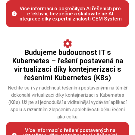
Více informací o pokročilých AI řešeních pro
efektivní, bezpečné a škálovatelné AI
integrace díky expertní znalosti GEM System
Budujeme budoucnost IT s
Kubernetes – řešení postavená na
virtualizaci díky kontejnerizaci s
řešeními Kubernetes (K8s)
Nechte se i vy nadchnout řešeními postavenými na téměř
dokonalé virtualizaci díky kontejnerizaci s Kubernetes
(K8s). Užijte si jednodušší a viditelnější vydávání aplikací
spolu s razantním zlepšením spolehlivosti běhu řešení
jako celku.
Více informací o řešení postavených na