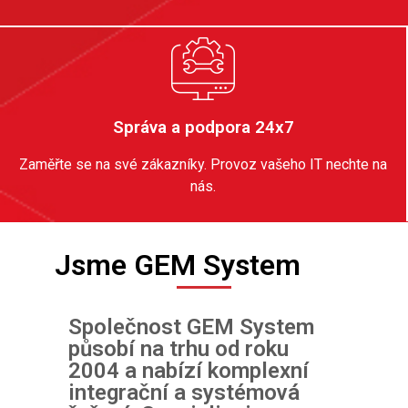
Správa a podpora 24x7
Zaměřte se na své zákazníky. Provoz vašeho IT nechte na
nás
.
Jsme GEM System
Společnost GEM System
působí na trhu od roku
2004 a nabízí komplexní
integrační a systémová