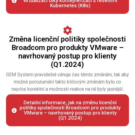
virtualizaci díky kontejnerizaci s řešeními
Kubernetes (K8s)
Změna licenční politiky společnosti
Broadcom pro produkty VMware –
navrhovaný postup pro klienty
(Q1.2024)
GEM System pravidelně věnuje čas těmto změnám, tak aby
možné porozumění takto klíčovým změnám bylo co
nejvíce korektní a možnosti reakce na ně byly jasnější.
Detailní informace, jak na změnu licenční
politiky společnosti Broadcom pro produkty
VMware – navrhovaný postup pro klienty
(Q1.2024)