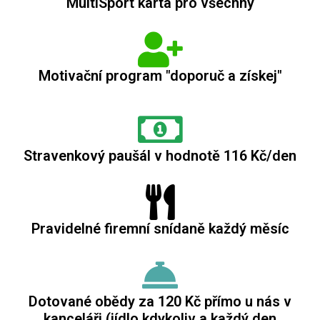
MultiSport karta pro všechny
Motivační program "doporuč a získej"
Stravenkový paušál v hodnotě 116 Kč/den
Pravidelné firemní snídaně každý měsíc
Dotované obědy za 120 Kč přímo u nás v
kanceláři (jídlo kdykoliv a každý den