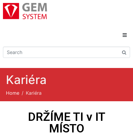
Domů
Novinky
Kariéra
Reference
Home
Kariéra
Řešení a služby
Kariéra
DRŽÍME TI v IT
MÍSTO
Kontakty