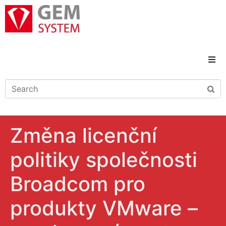
Domů
Novinky
Změna licenční
Reference
politiky společnosti
Řešení a služby
Broadcom pro
Kariéra
produkty VMware –
Kontakty