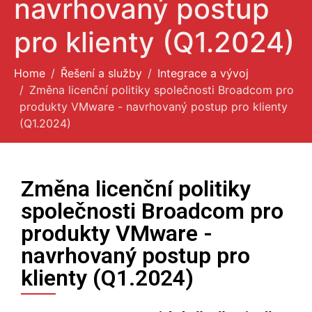
navrhovaný postup
O nás
pro klienty (Q1.2024)
Home
Řešení a služby
Integrace a vývoj
Změna licenční politiky společnosti Broadcom pro
produkty VMware - navrhovaný postup pro klienty
(Q1.2024)
Změna licenční politiky
společnosti Broadcom pro
produkty VMware -
navrhovaný postup pro
klienty (Q1.2024)