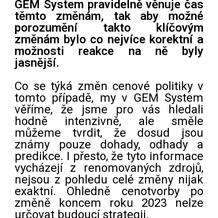
GEM System pravidelně věnuje čas
těmto změnám, tak aby možné
porozumění takto klíčovým
změnám bylo co nejvíce korektní a
možnosti reakce na ně byly
jasnější.
Co se týká změn cenové politiky v
tomto případě, my v GEM System
věříme, že jsme pro vás hledali
hodně intenzivně, ale směle
můžeme tvrdit, že dosud jsou
známy pouze dohady, odhady a
predikce. I přesto, že tyto informace
vycházejí z renomovaných zdrojů,
nejsou z pohledu celé změny nijak
exaktní. Ohledně cenotvorby po
změně koncem roku 2023 nelze
určovat budoucí strategii.