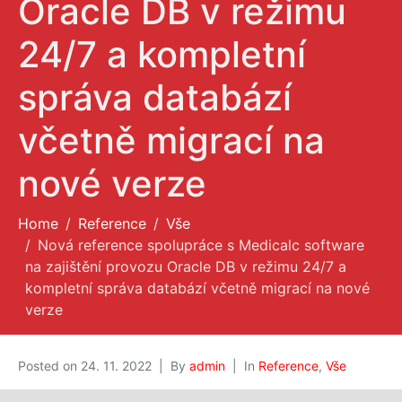
Oracle DB v režimu
O nás
24/7 a kompletní
správa databází
včetně migrací na
nové verze
Home
Reference
Vše
Nová reference spolupráce s Medicalc software
na zajištění provozu Oracle DB v režimu 24/7 a
kompletní správa databází včetně migrací na nové
verze
Posted on
24. 11. 2022
By
admin
In
Reference
,
Vše