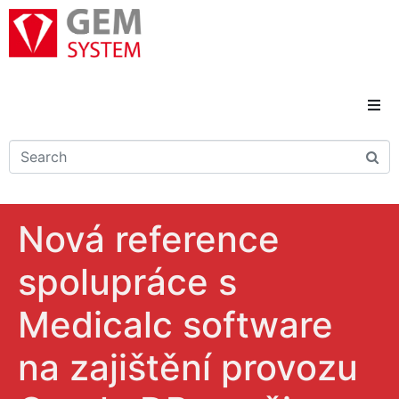
Domů
Novinky
Nová reference
Reference
spolupráce s
Řešení a služby
Medicalc software
Kariéra
na zajištění provozu
Kontakty