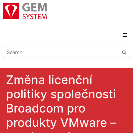
Domů
Novinky
Změna licenční
Reference
politiky společnosti
Řešení a služby
Broadcom pro
Kariéra
produkty VMware –
Kontakty