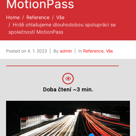
MotionPass
O nás
Home
Reference
Vše
Hrdě ohlašujeme dlouhodobou spolupráci se
společností MotionPass
Posted on
4. 1. 2023
By
admin
In
Reference
,
Vše
Doba čtení ~3 min.