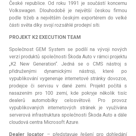
České republice.
Od roku 1991 je součástí koncernu
Volkswagen. Dlouhodobě je
největší českou firmou
podle tržeb a největším českým exportérem
do velké
části světa díky svojí rozsáhlé prodejní síti.
PROJEKT K2 EXECUTION TEAM
Společnost GEM System se podílí na vývoji nových
verzí produktů společnosti Škoda Auto v rámci projektu
„K2 New Generation“. Jedná se o CMS nástroj s
přidruženými dynamickými nástroji, které po
vypublikování vygeneruje internetové stránky dovozce,
prodejce či servisu v dané zemi. Projekt počítá s
nasazením pro 100 zemí, kde pokryje několik tisíc
dealerů automobilky celosvětově. Pro provoz
vypublikovaných internetových stránek je využívána
serverová
infrastruktura společnosti Škoda Auto a dále
cloudová centra Microsoft Azure.
Dealer locator
– představuje řešení pro dohledání