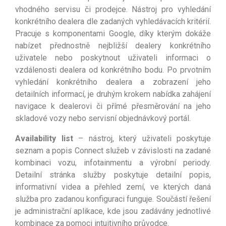
vhodného servisu či prodejce. Nástroj pro vyhledání
konkrétního dealera dle zadaných vyhledávacích kritérií.
Pracuje s komponentami Google, díky kterým dokáže
nabízet přednostně nejbližší dealery konkrétního
uživatele nebo poskytnout uživateli informaci o
vzdálenosti dealera od konkrétního bodu. Po prvotním
vyhledání konkrétního dealera a zobrazení jeho
detailních informací, je druhým krokem nabídka zahájení
navigace k dealerovi či přímé přesměrování na jeho
skladové vozy nebo servisní objednávkový portál.
Availability list
– nástroj, který uživateli poskytuje
seznam a popis Connect služeb v závislosti na zadané
kombinaci vozu, infotainmentu a výrobní periody.
Detailní stránka služby poskytuje detailní popis,
informativní videa a přehled zemí, ve kterých daná
služba pro zadanou konfiguraci funguje. Součástí řešení
je administrační aplikace, kde jsou zadávány jednotlivé
kombinace za pomoci intuitivního průvodce.