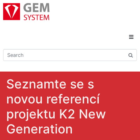
Domů
Novinky
Seznamte se s
Reference
novou referencí
Řešení a služby
projektu K2 New
Kariéra
Generation
Kontakty