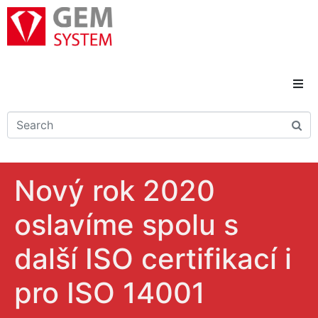
Domů
Novinky
Nový rok 2020
Reference
oslavíme spolu s
Řešení a služby
další ISO certifikací i
Kariéra
pro ISO 14001
Kontakty