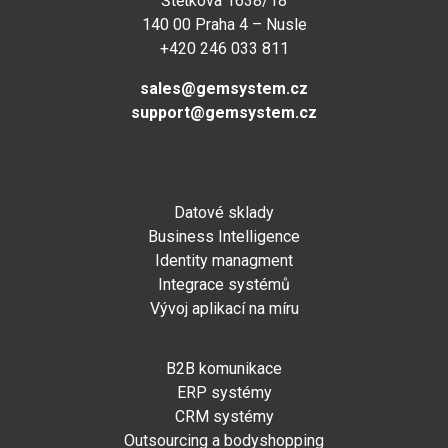
Štětkova 1638/18
140 00 Praha 4 – Nusle
+420 246 033 811
sales@gemsystem.cz
support@gemsystem.cz
Datové sklady
Business Intelligence
Identity managment
Integrace systémů
Vývoj aplikací na míru
B2B komunikace
ERP systémy
CRM systémy
Outsourcing a bodyshopping