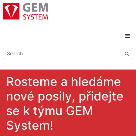
Domů
Novinky
Rosteme a hledáme
Reference
nové posily, přidejte
Řešení a služby
se k týmu GEM
Kariéra
System!
Kontakty