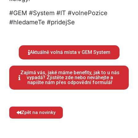
#GEM #System #IT #volnePozice
#hledameTe #pridejSe
Aktuálně volná místa v GEM System
Zajímá vás, jaké máme benefity, jak to u nás
vypadá? Zjistěte zde nebo neváhejte a
napište nám přes odpovědní formulář
Zpět na novinky