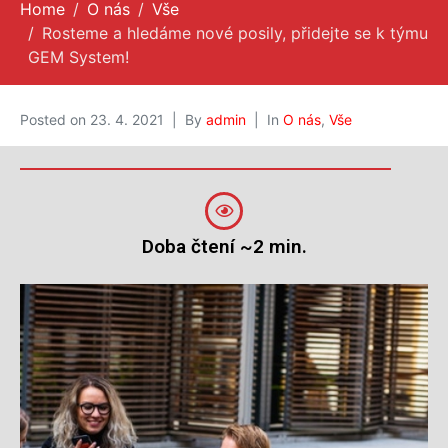
Home
O nás
Vše
Rosteme a hledáme nové posily, přidejte se k týmu
O nás
GEM System!
Posted on
23. 4. 2021
By
admin
In
O nás
,
Vše
Doba čtení ~2 min.