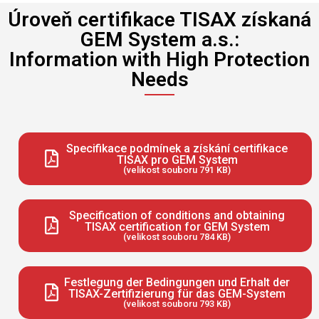
Úroveň certifikace TISAX získaná
GEM System a.s.:
Information with High Protection
Needs
Specifikace podmínek a získání certifikace
TISAX pro GEM System
(velikost souboru 791 KB)
Specification of conditions and obtaining
TISAX certification for GEM System
(velikost souboru 784 KB)
Festlegung der Bedingungen und Erhalt der
TISAX-Zertifizierung für das GEM-System
(velikost souboru 793 KB)