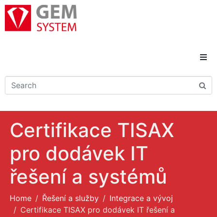
Domů
Novinky
Certifikace TISAX
Reference
pro dodávek IT
Řešení a služby
řešení a systémů
Kariéra
Home
Řešení a služby
Integrace a vývoj
Certifikace TISAX pro dodávek IT řešení a
Kontakty