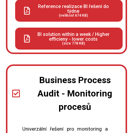
Reference realizace BI řešení do
týdne
(velikost 674 KB)
BI solution within a week / Higher
efficieny - lower costs
(size 778 KB)
Business Process
Audit - Monitoring
procesů
Univerzální řešení pro monitoring a