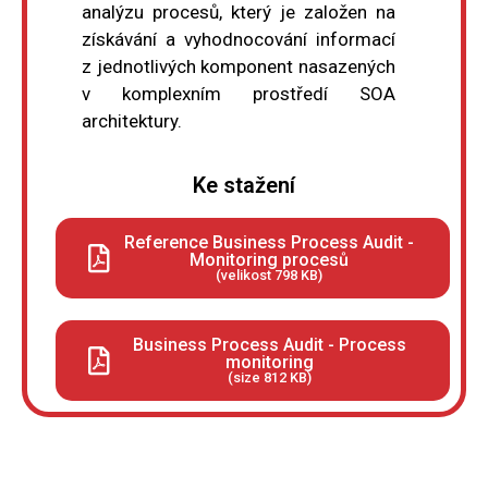
analýzu procesů, který je založen na
získávání a vyhodnocování informací
z jednotlivých komponent nasazených
v komplexním prostředí SOA
architektury.
Ke stažení
Reference Business Process Audit -
Monitoring procesů
(velikost 798 KB)
Business Process Audit - Process
monitoring
(size 812 KB)