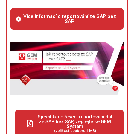
Více informací o reportování ze SAP bez
SAP
Specifikace řešení reportování dat
ze SAP bez SAP, zeptejte se GEM
System
(velikost souboru 1 MB)