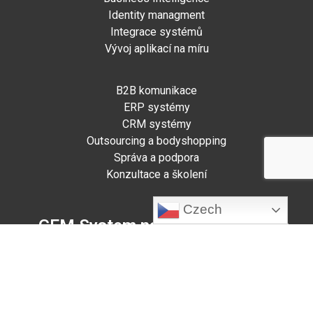
Identity managment
Integrace systémů
Vývoj aplikací na míru
B2B komunikace
ERP systémy
CRM systémy
Outsourcing a bodyshopping
Správa a podpora
Konzultace a školení
Czech
GEM System na sociálních sítích -
zůstaňme ve spojení