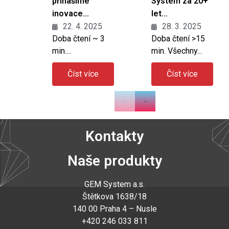
přinášíme
System za 20+
inovace...
let...
22. 4. 2025
28. 3. 2025
Doba čtení ~ 3
Doba čtení >15
min....
min. Všechny...
Číst více
Číst více
Kontakty
Naše produkty
GEM System a.s
.
Štětkova 1638/18
140 00 Praha 4 – Nusle
+420 246 033 811