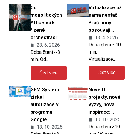
Od
Virtualizace už
O nás
monolitických
sama nestačí.
AI licencí k
Proč firmy
řízené
posouvají...
orchestraci:...
13. 4. 2026
Doba čtení ~10
23. 6. 2026
min.
Doba čtení ~3
Virtualizace...
min. Od...
Číst více
Číst více
GEM System
Nové IT
získal
projekty, nové
autorizace v
výzvy, nová
programu
inspirace:...
Google...
10. 10. 2025
Doba čtení >10
13. 10. 2025
min. Všechny...