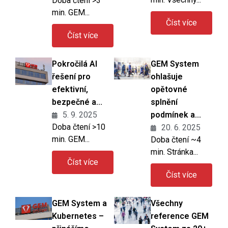
Doba čtení >3
min. GEM...
Číst více
Číst více
Pokročilá AI
GEM System
řešení pro
ohlašuje
efektivní,
opětovné
bezpečné a...
splnění
5. 9. 2025
podmínek a...
Doba čtení >10
20. 6. 2025
min. GEM...
Doba čtení ~4
min. Stránka...
Číst více
Číst více
GEM System a
Všechny
Kubernetes –
reference GEM