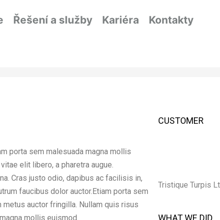
e
Řešení a služby
Kariéra
Kontakty
CUSTOMER
Etiam porta sem malesuada magna mollis
tae elit libero, a pharetra augue.
 Cras justo odio, dapibus ac facilisis in,
Tristique Turpis Lt
utrum faucibus dolor auctor.Etiam porta sem
etus auctor fringilla. Nullam quis risus
WHAT WE DID
a magna mollis euismod.