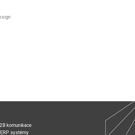
esign
2B komunikace
ERP systémy