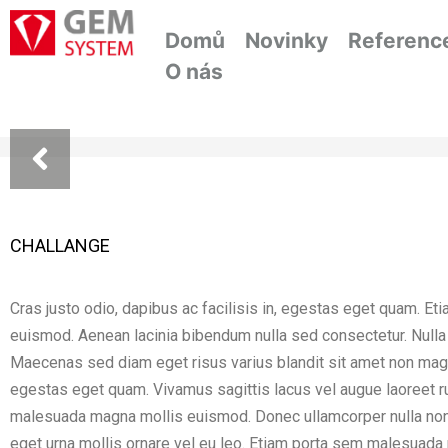
Domů
Novinky
Referenc
O nás
CHALLANGE
Cras justo odio, dapibus ac facilisis in, egestas eget quam. 
euismod. Aenean lacinia bibendum nulla sed consectetur. Nulla vi
Maecenas sed diam eget risus varius blandit sit amet non magna.
egestas eget quam. Vivamus sagittis lacus vel augue laoreet r
malesuada magna mollis euismod. Donec ullamcorper nulla non m
eget urna mollis ornare vel eu leo. Etiam porta sem malesuad