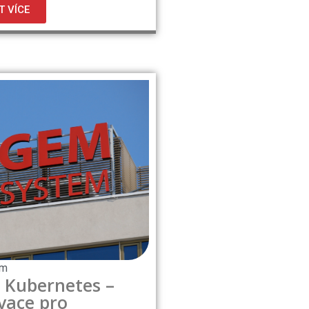
T VÍCE
pm
 Kubernetes –
vace pro