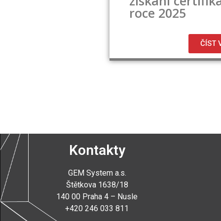
získání certifik
roce 2025
ČÍST 
Kontakty
GEM System a.s
.
Štětkova 1638/18
140 00 Praha 4 – Nusle
+420 246 033 811