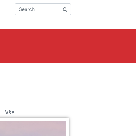
ě
Vše