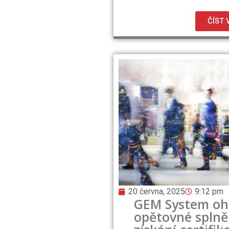
ČÍST 
20 června, 2025
9:12 pm
GEM System oh
opětovné splně