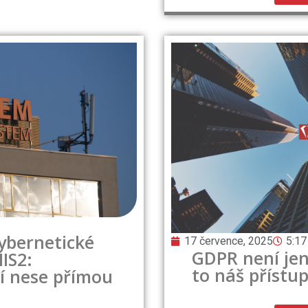
ybernetické
17 července, 2025
5:17
GDPR není jen
IS2:
to náš přístup
ní nese přímou