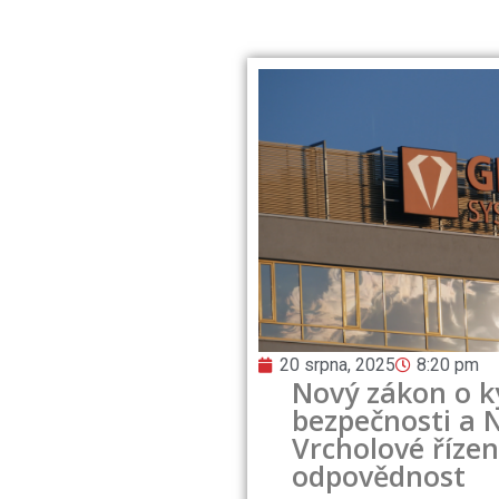
20 srpna, 2025
8:20 pm
Nový zákon o k
bezpečnosti a N
Vrcholové říze
odpovědnost