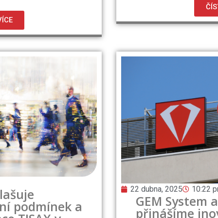
ČÍS
VÍCE
22 dubna, 2025
10:22 
lašuje
GEM System a
ní podmínek a
přinášíme ino