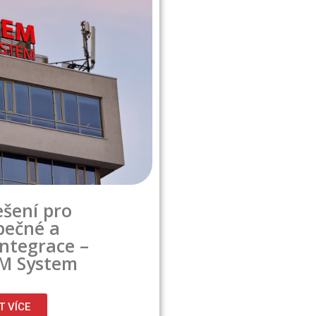
ešení pro
zpečné a
integrace –
EM System
T VÍCE