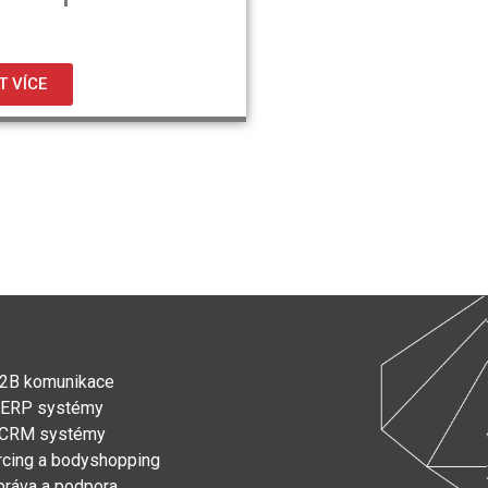
T VÍCE
2B komunikace
ERP systémy
CRM systémy
rcing a bodyshopping
práva a podpora