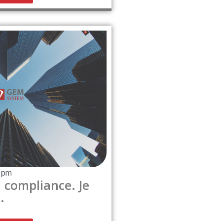
 pm
 compliance. Je
.