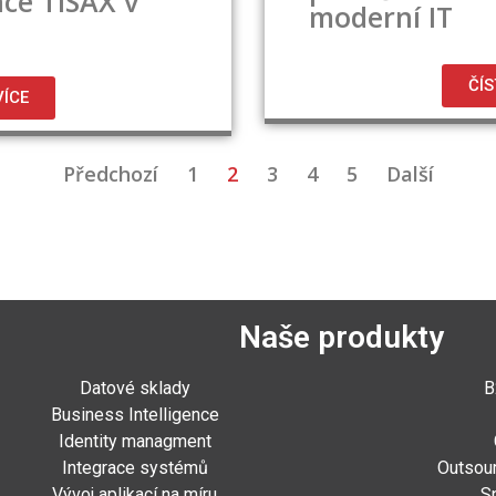
ace TISAX v
moderní IT
ČÍS
VÍCE
Předchozí
1
2
3
4
5
Další
Naše produkty
Datové sklady
B
Business Intelligence
Identity managment
Integrace systémů
Outsou
Vývoj aplikací na míru
S