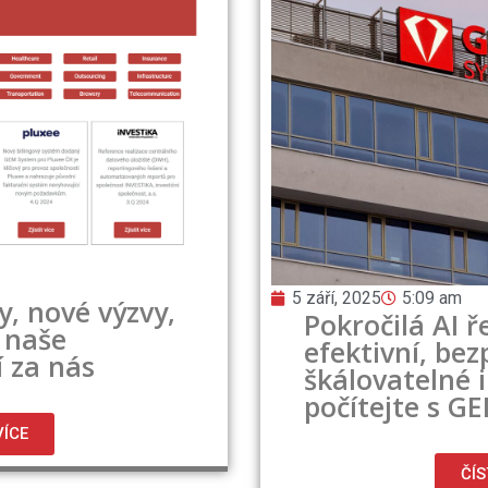
5 září, 2025
5:09 am
y, nové výzvy,
Pokročilá AI ř
 naše
efektivní, be
í za nás
škálovatelné 
počítejte s G
VÍCE
ČÍS