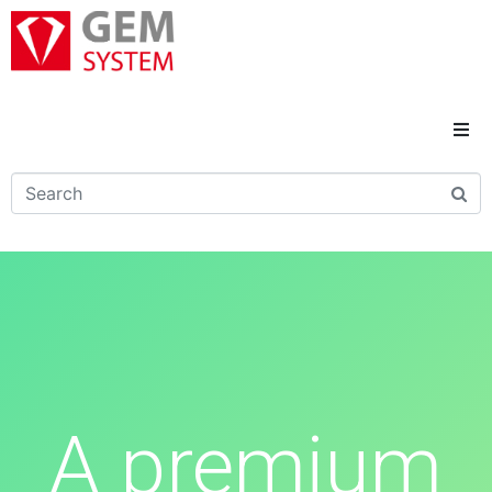
Domů
Novinky
Reference
Řešení a služby
Kariéra
A premium
Kontakty